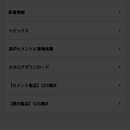
新卒募集要項（高校卒）
天端材
新着情報
中途募集要項
無収縮グラウト材
トピックス
インターンシップ
PCグラウト材
先輩からのメッセージ
高炉セメントと環境保護
生石灰
カタログダウンロード
【セメント製品】SDS請求
【建材製品】SDS請求