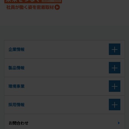
企業情報
企業理念
製品情報
会社概要
高炉セメント
環境事業
沿革
高炉スラグ微粉末
取扱廃棄物
採用情報
組織図
セメント系固化材
廃棄物に関する公表データ
新卒募集要項（大学卒・大学院卒）
所在地
お問合わせ
セルフレベリング材