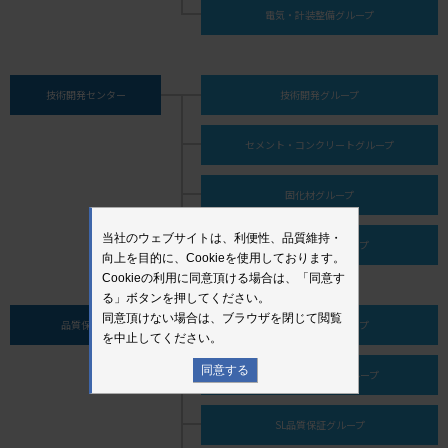
電気・計装整備グループ
技術開発センター
技術開発グループ
セメント・コンクリートグループ
固化材グループ
当社のウェブサイトは、利便性、品質維持・
技術サービスグループ
向上を目的に、Cookieを使用しております。
Cookieの利用に同意頂ける場合は、「同意す
る」ボタンを押してください。
同意頂けない場合は、ブラウザを閉じて閲覧
品質保証部
品質保証企画グループ
を中止してください。
同意する
セメント品質保証グループ
SL品質保証グループ