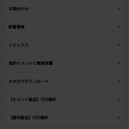
廃棄物に関する公表データ
新卒募集要項（大学卒・大学院卒）
所在地
お問合わせ
セルフレベリング材
新卒募集要項（高校卒）
天端材
新着情報
中途募集要項
無収縮グラウト材
トピックス
インターンシップ
PCグラウト材
先輩からのメッセージ
高炉セメントと環境保護
生石灰
カタログダウンロード
【セメント製品】SDS請求
【建材製品】SDS請求