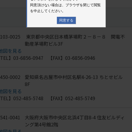
同意頂けない場合は、ブラウザを閉じて閲覧
を中止してください。
同意する
103-0025
東京都中央区日本橋茅場町２－８－８ 関電不
動産茅場町ビル3F
地図を見る
TEL】03-6856-0947 【FAX】03-6856-0946
450-0002
愛知県名古屋市中村区名駅4-26-13 ちとせビル
8F
地図を見る
TEL】052-485-5748 【FAX】052-485-5749
541-0041
大阪府大阪市中央区北浜4丁目8-4 住友ビルディ
ング第4号館2階
地図を見る