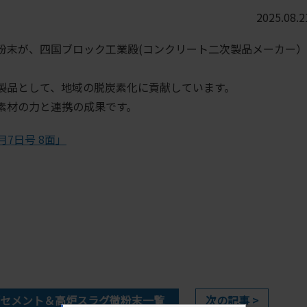
2025.08.2
粉末が、四国ブロック工業殿(コンクリート二次製品メーカー）
製品として、地域の脱炭素化に貢献しています。
素材の力と連携の成果です。
月7日号 8面」
セメント＆高炉スラグ微粉末一覧
次の記事 >