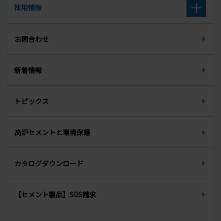
取扱廃棄物
採用情報
組織図
セメント系固化材
廃棄物に関する公表データ
新卒募集要項（大学卒・大学院卒）
所在地
お問合わせ
セルフレベリング材
新卒募集要項（高校卒）
天端材
新着情報
中途募集要項
無収縮グラウト材
トピックス
インターンシップ
PCグラウト材
先輩からのメッセージ
高炉セメントと環境保護
生石灰
カタログダウンロード
【セメント製品】SDS請求