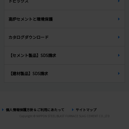
トピックス
インターンシップ
PCグラウト材
先輩からのメッセージ
高炉セメントと環境保護
生石灰
カタログダウンロード
【セメント製品】SDS請求
【建材製品】SDS請求
個人情報保護方針＆ご利用にあたって
サイトマップ
Copyright © NIPPON STEEL BLAST FURNACE SLAG CEMENT CO.,LTD