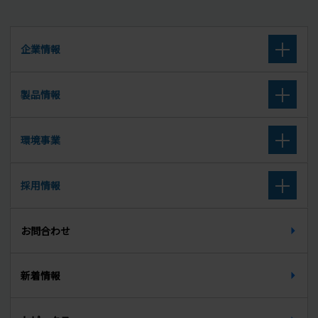
企業情報
企業理念
製品情報
会社概要
高炉セメント
環境事業
沿革
高炉スラグ微粉末
取扱廃棄物
採用情報
組織図
セメント系固化材
廃棄物に関する公表データ
新卒募集要項（大学卒・大学院卒）
所在地
お問合わせ
セルフレベリング材
新卒募集要項（高校卒）
天端材
新着情報
中途募集要項
無収縮グラウト材