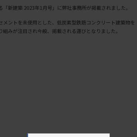
る「新建築
2023
年
1
月号」に弊社事務所が掲載されました。
セメントを未使用とした、低炭素型鉄筋コンクリート建築物を
り組みが注目され今般、掲載される運びとなりました。