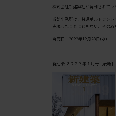
株式会社新建築社が発刊されてい
当該事務所は、普通ポルトランド
実現したことにともない、その取
発売日：
2022
年
12
月
28
日
(
水
)
新建築 ２０２３年１月号［表紙］