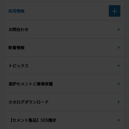
高炉スラグ微粉末
取扱廃棄物
採用情報
組織図
セメント系固化材
廃棄物に関する公表データ
新卒募集要項（大学卒・大学院卒）
所在地
お問合わせ
セルフレベリング材
新卒募集要項（高校卒）
天端材
新着情報
中途募集要項
無収縮グラウト材
トピックス
インターンシップ
PCグラウト材
先輩からのメッセージ
高炉セメントと環境保護
生石灰
カタログダウンロード
【セメント製品】SDS請求