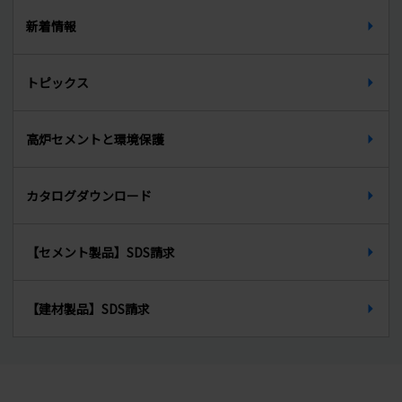
新卒募集要項（高校卒）
天端材
新着情報
中途募集要項
無収縮グラウト材
トピックス
インターンシップ
PCグラウト材
先輩からのメッセージ
高炉セメントと環境保護
生石灰
カタログダウンロード
【セメント製品】SDS請求
【建材製品】SDS請求