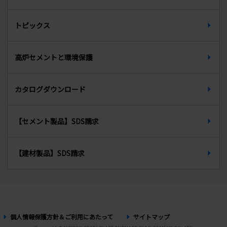
中途募集要項
無収縮グラウト材
トピックス
インターンシップ
PCグラウト材
先輩からのメッセージ
高炉セメントと環境保護
生石灰
カタログダウンロード
【セメント製品】SDS請求
【建材製品】SDS請求
個人情報保護方針＆ご利用にあたって
サイトマップ