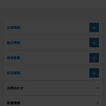
企業情報
企業理念
製品情報
会社概要
高炉セメント
環境事業
沿革
高炉スラグ微粉末
取扱廃棄物
採用情報
組織図
セメント系固化材
廃棄物に関する公表データ
新卒募集要項（大学卒・大学院卒）
所在地
お問合わせ
セルフレベリング材
新卒募集要項（高校卒）
天端材
新着情報