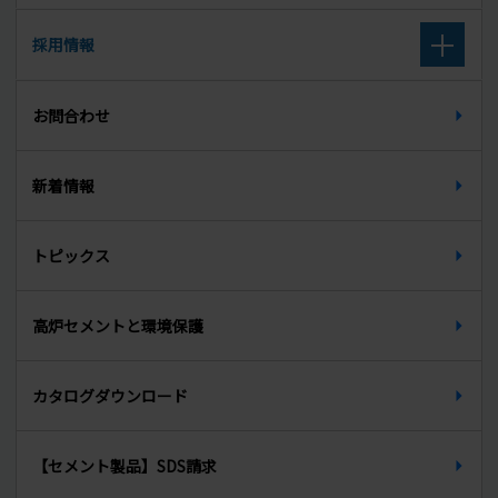
沿革
高炉スラグ微粉末
取扱廃棄物
採用情報
組織図
セメント系固化材
廃棄物に関する公表データ
新卒募集要項（大学卒・大学院卒）
所在地
お問合わせ
セルフレベリング材
新卒募集要項（高校卒）
天端材
新着情報
中途募集要項
無収縮グラウト材
トピックス
インターンシップ
PCグラウト材
先輩からのメッセージ
高炉セメントと環境保護
生石灰
カタログダウンロード
【セメント製品】SDS請求