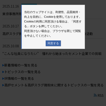
2025.11.16
新着情報
当社のウェブサイトは、利便性、品質維持・
東京事務所移転のお知らせ
向上を目的に、Cookieを使用しております。
Cookieの利用に同意頂ける場合は、「同意す
2025.10.17
高炉セメント＆高炉スラグ微粉末
る」ボタンを押してください。
同意頂けない場合は、ブラウザを閉じて閲覧
高炉スラグ微粉末を用いた高耐久PC構造物の研究と普及活動
を中止してください。
同意する
2025.10.08
トピックス
“こんな社員になりたい” 憧れから始まったセメント企業での挑戦
新着情報の一覧を見る
トピックスの一覧を見る
IR情報の一覧を見る
高炉セメント＆高炉スラグ微粉末に関するトピックスの一覧を見る
RSS